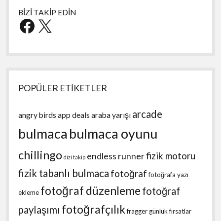
BİZİ TAKİP EDİN
Facebook
X
POPÜLER ETİKETLER
arcade
angry birds
app deals
araba yarışı
bulmaca
bulmaca oyunu
chillingo
fizik motoru
endless runner
dizi takip
fizik tabanlı bulmaca
fotoğraf
fotoğrafa yazı
fotoğraf düzenleme
fotoğraf
ekleme
fotoğrafçılık
paylaşımı
fragger
günlük fırsatlar