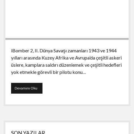
iBomber 2, II. Dünya Savaşı zamanları 1943 ve 1944
yılları arasında Kuzey Afrika ve Avrupa’da çeşitli askeri
üslere, kamplara saldırı düzenlemek ve çeşitli hedefleri
yok etmekle görevli bir pilotu konu…
iBomber
Devamını Oku
2
Yan
SON YAZILAR