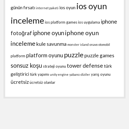
ios oyun
günün fırsatı
ios oyun
internet paketi
inceleme
iphone
ios platform games
ios uygulama
iphone oyun
iphone oyun
fotoğraf
inceleme
kule savunma
monster island
onavo
otomobil
puzzle
platform oyunu
puzzle games
platform
sonsuz koşu
tower defense
türk
strateji oyunu
geliştirici
türk yapımı
yarış oyunu
unity engine
yabancı diziler
ücretsiz
ücretsiz olanlar