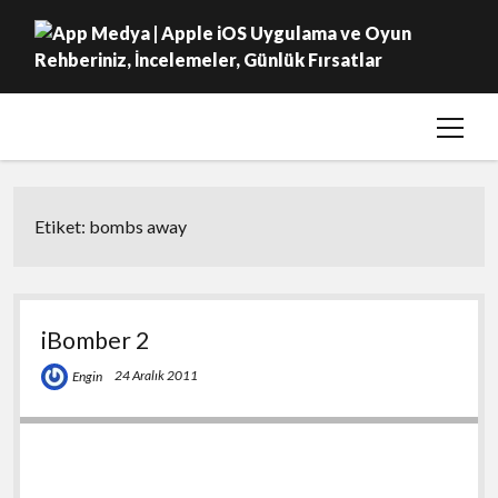
menüy
Ana Sayfa
aç
Hakkımızda
Basında Biz
Etiket:
bombs away
Bize Ulaşın
twitter
facebook
iBomber 2
24 Aralık 2011
Engin