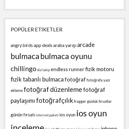
POPÜLER ETİKETLER
arcade
angry birds
app deals
araba yarışı
bulmaca
bulmaca oyunu
chillingo
fizik motoru
endless runner
dizi takip
fizik tabanlı bulmaca
fotoğraf
fotoğrafa yazı
fotoğraf düzenleme
fotoğraf
ekleme
fotoğrafçılık
paylaşımı
fragger
günlük fırsatlar
ios oyun
günün fırsatı
ios oyun
internet paketi
inceleme
iphone