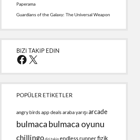
Paperama
Guardians of the Galaxy: The Universal Weapon
BİZİ TAKİP EDİN
Facebook
X
POPÜLER ETİKETLER
arcade
angry birds
app deals
araba yarışı
bulmaca
bulmaca oyunu
chillingo
fizik
endless runner
dizi takip