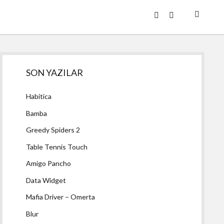
twitter
facebook
Yan
SON YAZILAR
Menü
Habitica
Bamba
Greedy Spiders 2
Table Tennis Touch
Amigo Pancho
Data Widget
Mafia Driver – Omerta
Blur