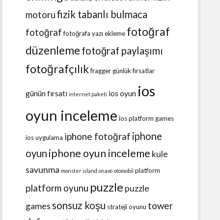
fizik tabanlı bulmaca
motoru
fotoğraf
fotoğraf
fotoğrafa yazı ekleme
düzenleme
fotoğraf paylaşımı
fotoğrafçılık
fragger
günlük fırsatlar
ios
günün fırsatı
ios oyun
internet paketi
oyun inceleme
ios platform games
iphone
iphone fotoğraf
ios uygulama
iphone oyun inceleme
oyun
kule
savunma
platform
monster island
onavo
otomobil
puzzle
platform oyunu
puzzle
sonsuz koşu
tower
games
strateji oyunu