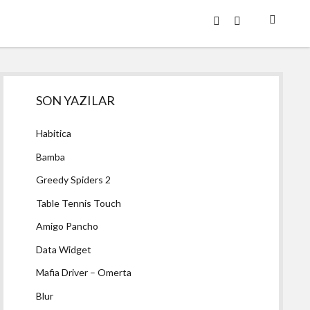
twitter
facebook
Yan
SON YAZILAR
Menü
Habitica
Bamba
Greedy Spiders 2
Table Tennis Touch
Amigo Pancho
Data Widget
Mafia Driver – Omerta
Blur