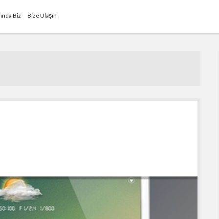
ında Biz
Bize Ulaşın