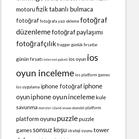
fizik tabanlı bulmaca
motoru
fotoğraf
fotoğraf
fotoğrafa yazı ekleme
düzenleme
fotoğraf paylaşımı
fotoğrafçılık
fragger
günlük fırsatlar
ios
günün fırsatı
ios oyun
internet paketi
oyun inceleme
ios platform games
iphone
iphone fotoğraf
ios uygulama
iphone oyun inceleme
oyun
kule
savunma
platform
monster island
onavo
otomobil
puzzle
platform oyunu
puzzle
sonsuz koşu
tower
games
strateji oyunu