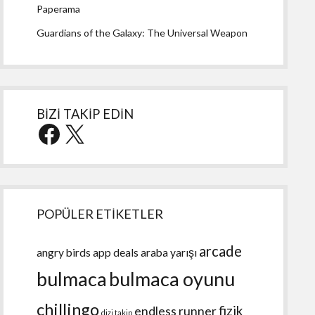
Paperama
Guardians of the Galaxy: The Universal Weapon
BİZİ TAKİP EDİN
Facebook
X
POPÜLER ETİKETLER
arcade
angry birds
app deals
araba yarışı
bulmaca
bulmaca oyunu
chillingo
fizik
endless runner
dizi takip