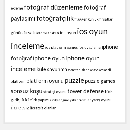
fotoğraf düzenleme
fotoğraf
ekleme
fotoğrafçılık
paylaşımı
fragger
günlük fırsatlar
ios oyun
günün fırsatı
ios oyun
internet paketi
inceleme
iphone
ios platform games
ios uygulama
iphone oyun
iphone oyun
fotoğraf
inceleme
kule savunma
monster island
onavo
otomobil
puzzle
platform oyunu
puzzle games
platform
sonsuz koşu
tower defense
türk
strateji oyunu
geliştirici
türk yapımı
yarış oyunu
unity engine
yabancı diziler
ücretsiz
ücretsiz olanlar