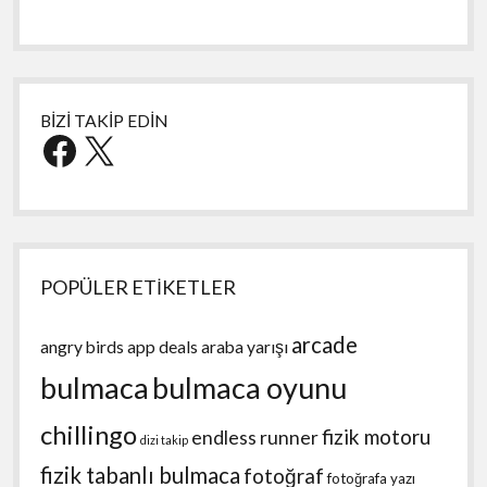
BİZİ TAKİP EDİN
Facebook
X
POPÜLER ETİKETLER
arcade
angry birds
app deals
araba yarışı
bulmaca
bulmaca oyunu
chillingo
fizik motoru
endless runner
dizi takip
fizik tabanlı bulmaca
fotoğraf
fotoğrafa yazı