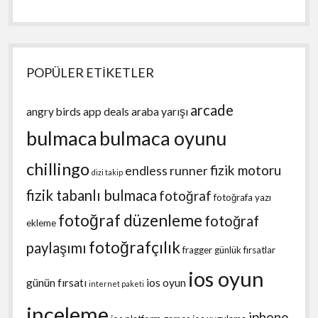
POPÜLER ETİKETLER
arcade
angry birds
app deals
araba yarışı
bulmaca
bulmaca oyunu
chillingo
fizik motoru
endless runner
dizi takip
fizik tabanlı bulmaca
fotoğraf
fotoğrafa yazı
fotoğraf düzenleme
fotoğraf
ekleme
fotoğrafçılık
paylaşımı
fragger
günlük fırsatlar
ios oyun
günün fırsatı
ios oyun
internet paketi
inceleme
iphone