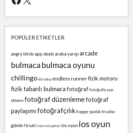
POPÜLER ETİKETLER
arcade
angry birds
app deals
araba yarışı
bulmaca
bulmaca oyunu
chillingo
fizik motoru
endless runner
dizi takip
fizik tabanlı bulmaca
fotoğraf
fotoğrafa yazı
fotoğraf düzenleme
fotoğraf
ekleme
fotoğrafçılık
paylaşımı
fragger
günlük fırsatlar
ios oyun
günün fırsatı
ios oyun
internet paketi