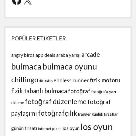
POPÜLER ETİKETLER
arcade
angry birds
app deals
araba yarışı
bulmaca
bulmaca oyunu
chillingo
fizik motoru
endless runner
dizi takip
fizik tabanlı bulmaca
fotoğraf
fotoğrafa yazı
fotoğraf düzenleme
fotoğraf
ekleme
fotoğrafçılık
paylaşımı
fragger
günlük fırsatlar
ios oyun
günün fırsatı
ios oyun
internet paketi