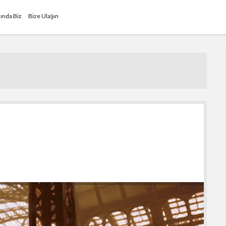
ında Biz
Bize Ulaşın