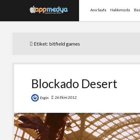
Ana Sayfa
Hakkımızda
Bas
Etiket:
bitfield games
Blockado Desert
26 Ekim 2012
Engin