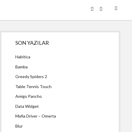
twitter
facebook
Yan
SON YAZILAR
Menü
Habitica
Bamba
Greedy Spiders 2
Table Tennis Touch
Amigo Pancho
Data Widget
Mafia Driver – Omerta
Blur