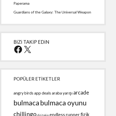
Paperama
Guardians of the Galaxy: The Universal Weapon
BİZİ TAKİP EDİN
Facebook
X
POPÜLER ETİKETLER
arcade
angry birds
app deals
araba yarışı
bulmaca
bulmaca oyunu
chillingo
fizik
endless runner
dizi takip