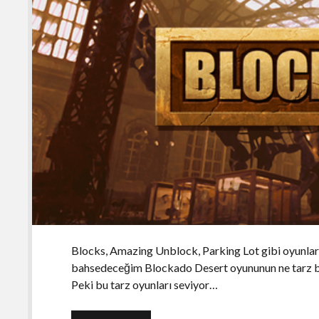
Blocks, Amazing Unblock, Parking Lot gibi oyunlar 
bahsedeceğim Blockado Desert oyununun ne tarz b
Peki bu tarz oyunları seviyor…