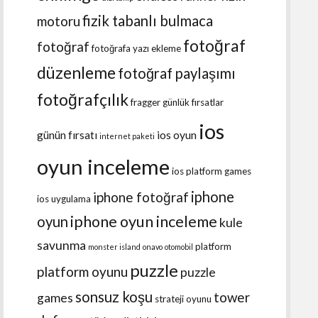
fizik tabanlı bulmaca
motoru
fotoğraf
fotoğraf
fotoğrafa yazı ekleme
düzenleme
fotoğraf paylaşımı
fotoğrafçılık
fragger
günlük fırsatlar
ios
günün fırsatı
ios oyun
internet paketi
oyun inceleme
ios platform games
iphone
iphone fotoğraf
ios uygulama
iphone oyun inceleme
oyun
kule
savunma
platform
monster island
onavo
otomobil
puzzle
platform oyunu
puzzle
sonsuz koşu
tower
games
strateji oyunu