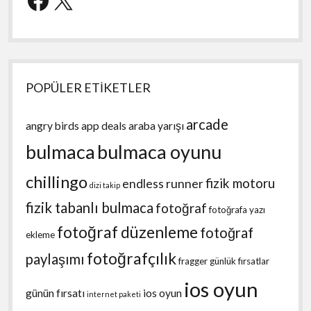
POPÜLER ETİKETLER
arcade
angry birds
app deals
araba yarışı
bulmaca
bulmaca oyunu
chillingo
fizik motoru
endless runner
dizi takip
fizik tabanlı bulmaca
fotoğraf
fotoğrafa yazı
fotoğraf düzenleme
fotoğraf
ekleme
fotoğrafçılık
paylaşımı
fragger
günlük fırsatlar
ios oyun
günün fırsatı
ios oyun
internet paketi