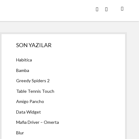
twitter
facebook
Yan
SON YAZILAR
Menü
Habitica
Bamba
Greedy Spiders 2
Table Tennis Touch
Amigo Pancho
Data Widget
Mafia Driver – Omerta
Blur