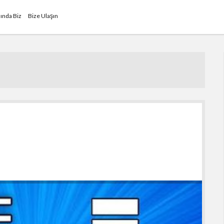
ında Biz
Bize Ulaşın