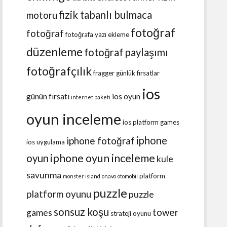
fizik tabanlı bulmaca
motoru
fotoğraf
fotoğraf
fotoğrafa yazı ekleme
düzenleme
fotoğraf paylaşımı
fotoğrafçılık
fragger
günlük fırsatlar
ios
günün fırsatı
ios oyun
internet paketi
oyun inceleme
ios platform games
iphone
iphone fotoğraf
ios uygulama
iphone oyun inceleme
oyun
kule
savunma
platform
monster island
onavo
otomobil
puzzle
platform oyunu
puzzle
sonsuz koşu
tower
games
strateji oyunu