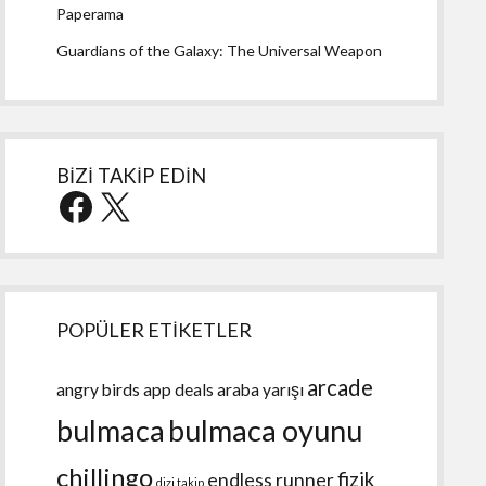
Paperama
Guardians of the Galaxy: The Universal Weapon
BİZİ TAKİP EDİN
Facebook
X
POPÜLER ETİKETLER
arcade
angry birds
app deals
araba yarışı
bulmaca
bulmaca oyunu
chillingo
fizik
endless runner
dizi takip