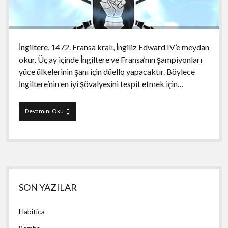
İngiltere, 1472. Fransa kralı, İngiliz Edward IV’e meydan
okur. Üç ay içinde İngiltere ve Fransa’nın şampiyonları
yüce ülkelerinin şanı için düello yapacaktır. Böylece
İngiltere’nin en iyi şövalyesini tespit etmek için…
Joust
Devamını Oku
Legend
Yan
SON YAZILAR
Menü
Habitica