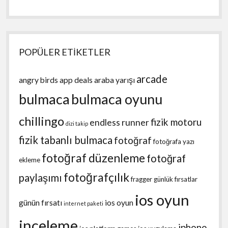
POPÜLER ETİKETLER
arcade
angry birds
app deals
araba yarışı
bulmaca
bulmaca oyunu
chillingo
fizik motoru
endless runner
dizi takip
fizik tabanlı bulmaca
fotoğraf
fotoğrafa yazı
fotoğraf düzenleme
fotoğraf
ekleme
fotoğrafçılık
paylaşımı
fragger
günlük fırsatlar
ios oyun
günün fırsatı
ios oyun
internet paketi
inceleme
iphone