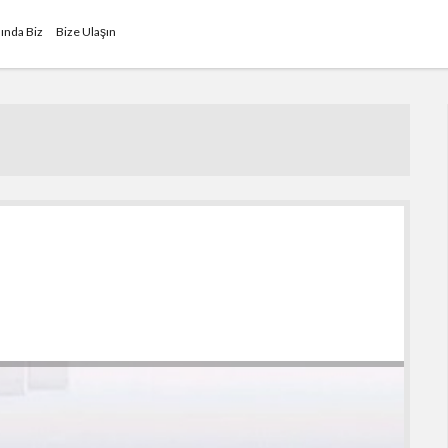
ında Biz
Bize Ulaşın