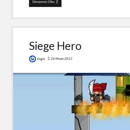
Interlocked
Devamını Oku
Siege Hero
26 Nisan 2012
Engin