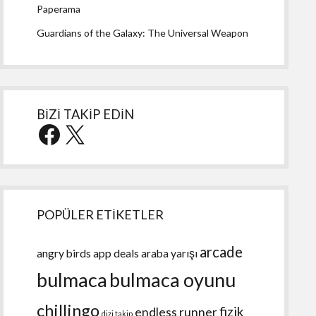
Paperama
Guardians of the Galaxy: The Universal Weapon
BİZİ TAKİP EDİN
Facebook
X
POPÜLER ETİKETLER
arcade
angry birds
app deals
araba yarışı
bulmaca
bulmaca oyunu
chillingo
fizik
endless runner
dizi takip