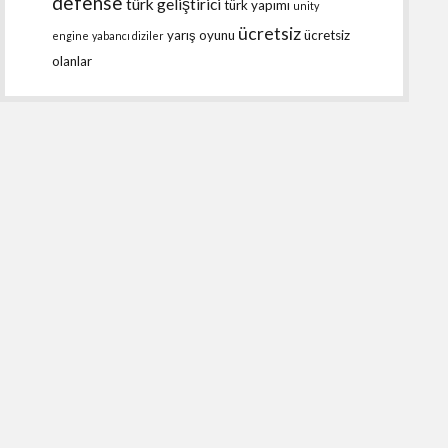
defense
türk geliştirici
türk yapımı
unity
ücretsiz
yarış oyunu
ücretsiz
engine
yabancı diziler
olanlar