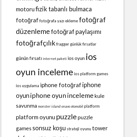
fizik tabanlı bulmaca
motoru
fotoğraf
fotoğraf
fotoğrafa yazı ekleme
düzenleme
fotoğraf paylaşımı
fotoğrafçılık
fragger
günlük fırsatlar
ios
günün fırsatı
ios oyun
internet paketi
oyun inceleme
ios platform games
iphone
iphone fotoğraf
ios uygulama
iphone oyun inceleme
oyun
kule
savunma
platform
monster island
onavo
otomobil
puzzle
platform oyunu
puzzle
sonsuz koşu
tower
games
strateji oyunu