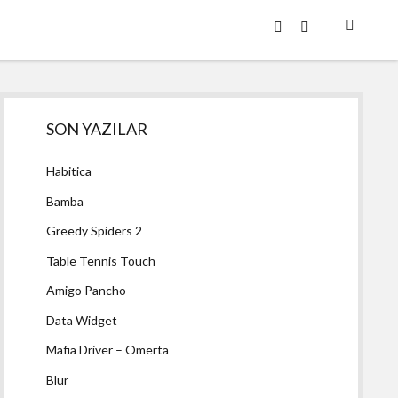
twitter
facebook
Yan
SON YAZILAR
Menü
Habitica
Bamba
Greedy Spiders 2
Table Tennis Touch
Amigo Pancho
Data Widget
Mafia Driver – Omerta
Blur