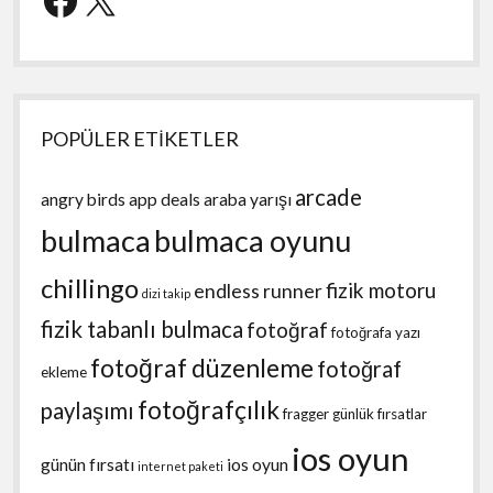
POPÜLER ETİKETLER
arcade
angry birds
app deals
araba yarışı
bulmaca
bulmaca oyunu
chillingo
fizik motoru
endless runner
dizi takip
fizik tabanlı bulmaca
fotoğraf
fotoğrafa yazı
fotoğraf düzenleme
fotoğraf
ekleme
fotoğrafçılık
paylaşımı
fragger
günlük fırsatlar
ios oyun
günün fırsatı
ios oyun
internet paketi