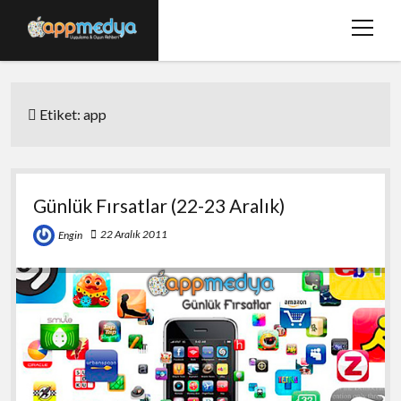
menüy
aç
Ana Sayfa
Etiket:
app
Hakkımızda
Basında Biz
Bize Ulaşın
Günlük Fırsatlar (22-23 Aralık)
twitter
facebook
22 Aralık 2011
Engin