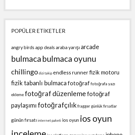
POPÜLER ETİKETLER
arcade
angry birds
app deals
araba yarışı
bulmaca
bulmaca oyunu
chillingo
fizik motoru
endless runner
dizi takip
fizik tabanlı bulmaca
fotoğraf
fotoğrafa yazı
fotoğraf düzenleme
fotoğraf
ekleme
fotoğrafçılık
paylaşımı
fragger
günlük fırsatlar
ios oyun
günün fırsatı
ios oyun
internet paketi
inceleme
iphone