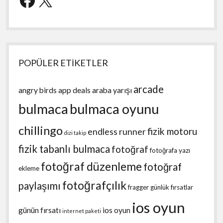
POPÜLER ETİKETLER
arcade
angry birds
app deals
araba yarışı
bulmaca
bulmaca oyunu
chillingo
fizik motoru
endless runner
dizi takip
fizik tabanlı bulmaca
fotoğraf
fotoğrafa yazı
fotoğraf düzenleme
fotoğraf
ekleme
fotoğrafçılık
paylaşımı
fragger
günlük fırsatlar
ios oyun
günün fırsatı
ios oyun
internet paketi