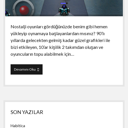
Nostalji oyunları gördüğünüzde benim gibi hemen
yükleyip oynamaya başlayanlardan mısınız? 90’lı
yıllarda gelecekten gelmiş kadar güzel grafikleri ile
bizi etkileyen, 10’ar kişilik 2 takımdan oluşan ve
oyuncuların topu alabilmek için…
Speedball
Devamını Oku
2
Evolution
Yan
SON YAZILAR
Menü
Habitica