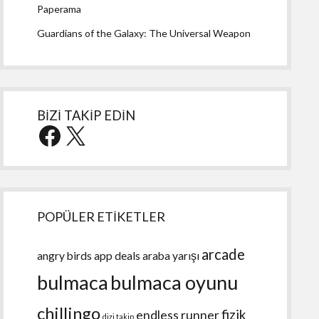
Paperama
Guardians of the Galaxy: The Universal Weapon
BİZİ TAKİP EDİN
Facebook
X
POPÜLER ETİKETLER
arcade
angry birds
app deals
araba yarışı
bulmaca
bulmaca oyunu
chillingo
fizik
endless runner
dizi takip