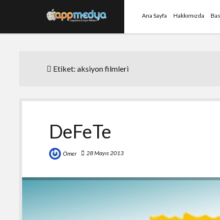
Ana Sayfa
Hakkımızda
Bas
Etiket:
aksiyon filmleri
DeFeTe
28 Mayıs 2013
Ömer