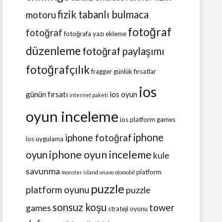
fizik tabanlı bulmaca
motoru
fotoğraf
fotoğraf
fotoğrafa yazı ekleme
düzenleme
fotoğraf paylaşımı
fotoğrafçılık
fragger
günlük fırsatlar
ios
günün fırsatı
ios oyun
internet paketi
oyun inceleme
ios platform games
iphone
iphone fotoğraf
ios uygulama
iphone oyun inceleme
oyun
kule
savunma
platform
monster island
onavo
otomobil
puzzle
platform oyunu
puzzle
sonsuz koşu
tower
games
strateji oyunu