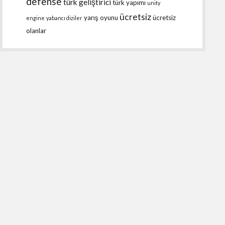
defense
türk geliştirici
türk yapımı
unity
ücretsiz
yarış oyunu
ücretsiz
engine
yabancı diziler
olanlar