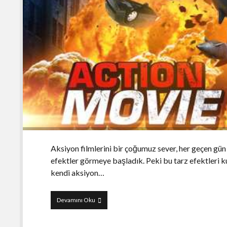
Aksiyon filmlerini bir çoğumuz sever, her geçen gün 
efektler görmeye başladık. Peki bu tarz efektleri k
kendi aksiyon…
Action
Devamını Oku
Movie
FX
ile