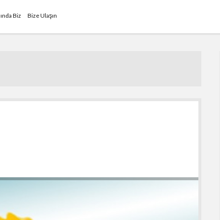
ında Biz
Bize Ulaşın