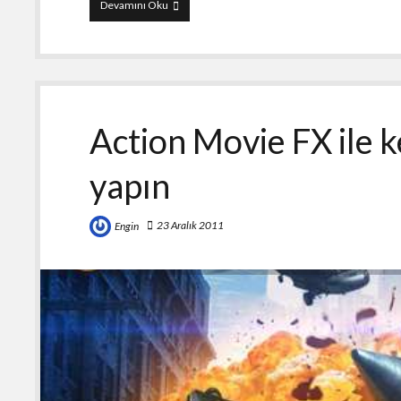
DeFeTe
Devamını Oku
Action Movie FX ile k
yapın
23 Aralık 2011
Engin