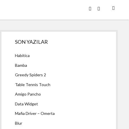
twitter
facebook
Yan
SON YAZILAR
Menü
Habitica
Bamba
Greedy Spiders 2
Table Tennis Touch
Amigo Pancho
Data Widget
Mafia Driver – Omerta
Blur