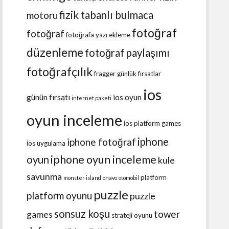
fizik tabanlı bulmaca
motoru
fotoğraf
fotoğraf
fotoğrafa yazı ekleme
düzenleme
fotoğraf paylaşımı
fotoğrafçılık
fragger
günlük fırsatlar
ios
günün fırsatı
ios oyun
internet paketi
oyun inceleme
ios platform games
iphone
iphone fotoğraf
ios uygulama
iphone oyun inceleme
oyun
kule
savunma
platform
monster island
onavo
otomobil
puzzle
platform oyunu
puzzle
sonsuz koşu
tower
games
strateji oyunu