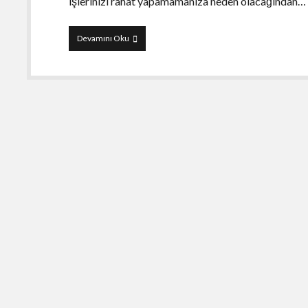
işlerinizi rahat yapamamanıza neden olacağından…
iPhone
Devamını Oku
ve
iPad’inizi
ikinci
monitör
olarak
kullanın