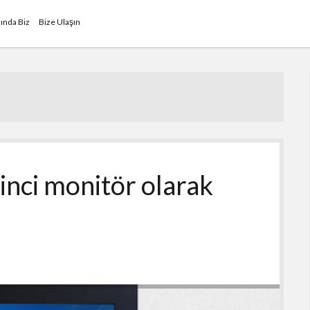
ında Biz
Bize Ulaşın
kinci monitör olarak