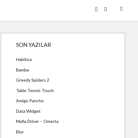
twitter
facebook
Yan
SON YAZILAR
Menü
Habitica
Bamba
Greedy Spiders 2
Table Tennis Touch
Amigo Pancho
Data Widget
Mafia Driver – Omerta
Blur