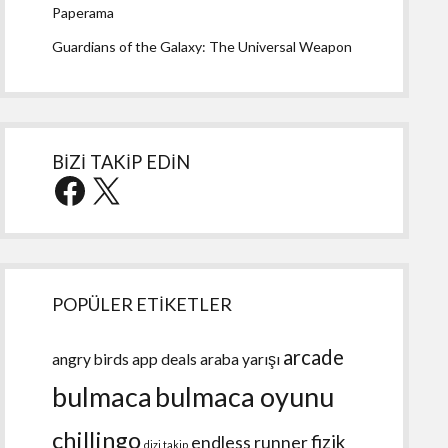
Paperama
Guardians of the Galaxy: The Universal Weapon
BİZİ TAKİP EDİN
Facebook
X
POPÜLER ETİKETLER
arcade
angry birds
app deals
araba yarışı
bulmaca
bulmaca oyunu
chillingo
fizik
endless runner
dizi takip