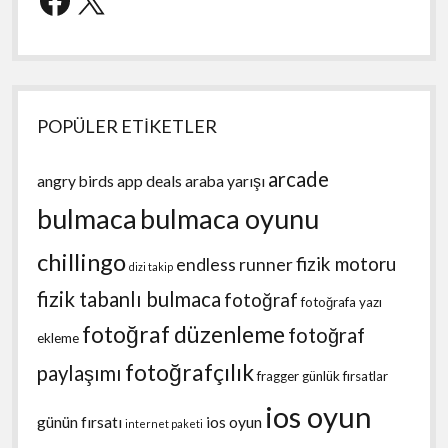
POPÜLER ETİKETLER
arcade
angry birds
app deals
araba yarışı
bulmaca
bulmaca oyunu
chillingo
fizik motoru
endless runner
dizi takip
fizik tabanlı bulmaca
fotoğraf
fotoğrafa yazı
fotoğraf düzenleme
fotoğraf
ekleme
fotoğrafçılık
paylaşımı
fragger
günlük fırsatlar
ios oyun
günün fırsatı
ios oyun
internet paketi