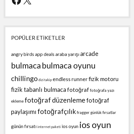
POPÜLER ETİKETLER
arcade
angry birds
app deals
araba yarışı
bulmaca
bulmaca oyunu
chillingo
fizik motoru
endless runner
dizi takip
fizik tabanlı bulmaca
fotoğraf
fotoğrafa yazı
fotoğraf düzenleme
fotoğraf
ekleme
fotoğrafçılık
paylaşımı
fragger
günlük fırsatlar
ios oyun
günün fırsatı
ios oyun
internet paketi