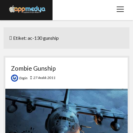
menüy
aç
Ana Sayfa
Etiket:
ac-130 gunship
Hakkımızda
Basında Biz
Bize Ulaşın
Zombie Gunship
twitter
facebook
27 Aralık 2011
Engin