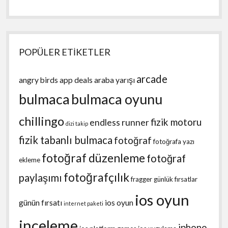
POPÜLER ETİKETLER
arcade
angry birds
app deals
araba yarışı
bulmaca
bulmaca oyunu
chillingo
fizik motoru
endless runner
dizi takip
fizik tabanlı bulmaca
fotoğraf
fotoğrafa yazı
fotoğraf düzenleme
fotoğraf
ekleme
fotoğrafçılık
paylaşımı
fragger
günlük fırsatlar
ios oyun
günün fırsatı
ios oyun
internet paketi
inceleme
iphone