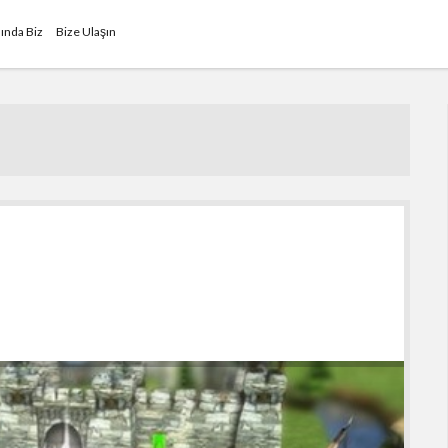
ında Biz
Bize Ulaşın