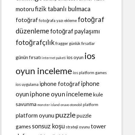
fizik tabanlı bulmaca
motoru
fotoğraf
fotoğraf
fotoğrafa yazı ekleme
düzenleme
fotoğraf paylaşımı
fotoğrafçılık
fragger
günlük fırsatlar
ios
günün fırsatı
ios oyun
internet paketi
oyun inceleme
ios platform games
iphone
iphone fotoğraf
ios uygulama
iphone oyun inceleme
oyun
kule
savunma
platform
monster island
onavo
otomobil
puzzle
platform oyunu
puzzle
sonsuz koşu
tower
games
strateji oyunu