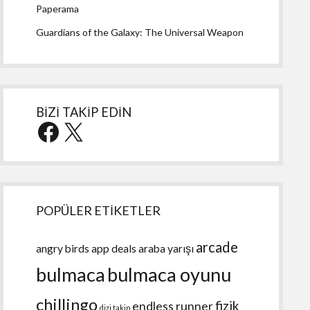
Paperama
Guardians of the Galaxy: The Universal Weapon
BİZİ TAKİP EDİN
Facebook
X
POPÜLER ETİKETLER
arcade
angry birds
app deals
araba yarışı
bulmaca
bulmaca oyunu
chillingo
fizik
endless runner
dizi takip