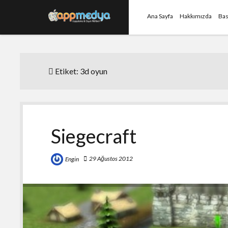
Ana Sayfa
Hakkımızda
Bas
Etiket:
3d oyun
Siegecraft
29 Ağustos 2012
Engin