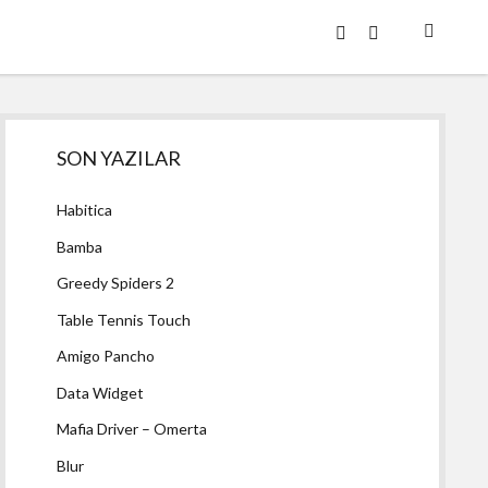
twitter
facebook
Yan
SON YAZILAR
Menü
Habitica
Bamba
Greedy Spiders 2
Table Tennis Touch
Amigo Pancho
Data Widget
Mafia Driver – Omerta
Blur