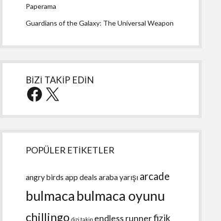
Paperama
Guardians of the Galaxy: The Universal Weapon
BİZİ TAKİP EDİN
Facebook
X
POPÜLER ETİKETLER
arcade
angry birds
app deals
araba yarışı
bulmaca
bulmaca oyunu
chillingo
fizik
endless runner
dizi takip