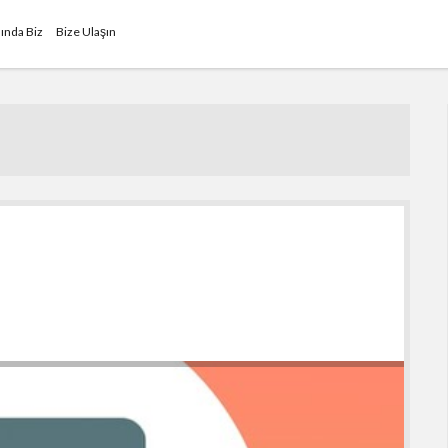
ında Biz
Bize Ulaşın