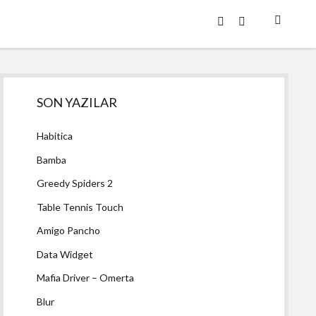
twitter
facebook
Yan
SON YAZILAR
Menü
Habitica
Bamba
Greedy Spiders 2
Table Tennis Touch
Amigo Pancho
Data Widget
Mafia Driver – Omerta
Blur