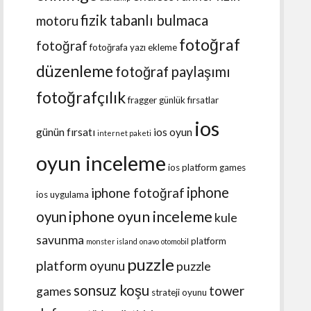
fizik tabanlı bulmaca
motoru
fotoğraf
fotoğraf
fotoğrafa yazı ekleme
düzenleme
fotoğraf paylaşımı
fotoğrafçılık
fragger
günlük fırsatlar
ios
günün fırsatı
ios oyun
internet paketi
oyun inceleme
ios platform games
iphone
iphone fotoğraf
ios uygulama
iphone oyun inceleme
oyun
kule
savunma
platform
monster island
onavo
otomobil
puzzle
platform oyunu
puzzle
sonsuz koşu
tower
games
strateji oyunu