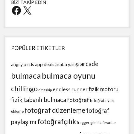
BİZİ TAKİP EDİN
Facebook
X
POPÜLER ETİKETLER
arcade
angry birds
app deals
araba yarışı
bulmaca
bulmaca oyunu
chillingo
fizik motoru
endless runner
dizi takip
fizik tabanlı bulmaca
fotoğraf
fotoğrafa yazı
fotoğraf düzenleme
fotoğraf
ekleme
fotoğrafçılık
paylaşımı
fragger
günlük fırsatlar