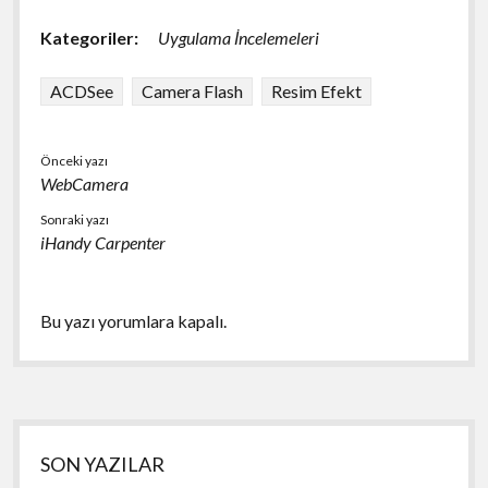
Kategoriler:
Uygulama İncelemeleri
ACDSee
Camera Flash
Resim Efekt
Önceki yazı
WebCamera
Sonraki yazı
iHandy Carpenter
Bu yazı yorumlara kapalı.
Yan
SON YAZILAR
Menü