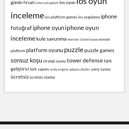
ios oyun
günün fırsatı
ios oyun
internet paketi
inceleme
iphone
ios platform games
ios uygulama
iphone oyun
iphone oyun
fotoğraf
inceleme
kule savunma
monster island
onavo
otomobil
puzzle
platform oyunu
puzzle games
platform
sonsuz koşu
tower defense
türk
strateji oyunu
geliştirici
türk yapımı
yarış oyunu
unity engine
yabancı diziler
ücretsiz
ücretsiz olanlar
Shift WordPress Theme
by Compete Themes.